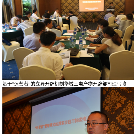
基于“运营者”的立异开辟机制华域三电产物开辟部司理马骏