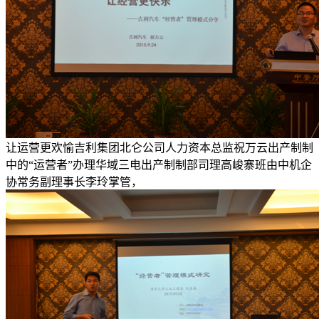
让运营更欢愉吉利集团北仑公司人力资本总监祝万云出产制制
中的“运营者”办理华域三电出产制制部司理高峻寨班由中机企
协常务副理事长李玲掌管，